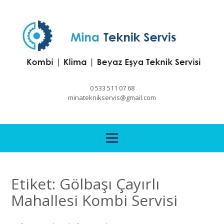
Skip
to
content
0 533 511 07 68
minateknikservis@gmail.com
Etiket:
Gölbaşı Çayırlı
Mahallesi Kombi Servisi