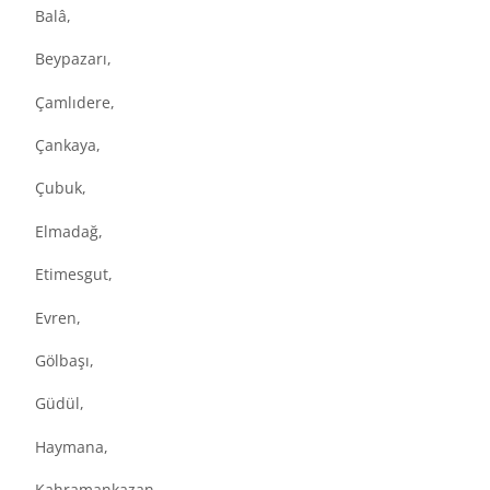
Balâ,
Beypazarı,
Çamlıdere,
Çankaya,
Çubuk,
Elmadağ,
Etimesgut,
Evren,
Gölbaşı,
Güdül,
Haymana,
Kahramankazan,