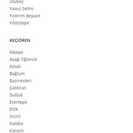
Ulubey
Yavuz Selim
Yıldırım Beyazıt
Yıldıztepe
KEÇİÖREN
Aktepe
Aşağı Eğlence
Ayvalı
Bağlum
Basınevleri
Çaldıran
Dutluk
Esertepe
Etlik
İncirli
Kalaba
Kanuni