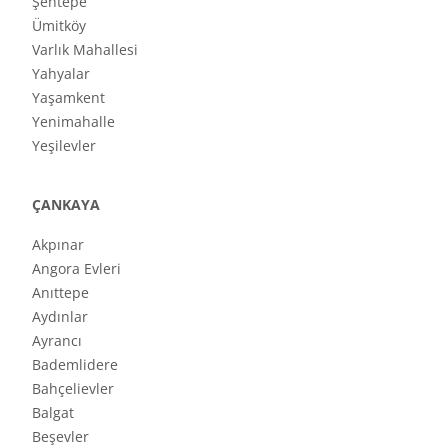
Şentepe
Ümitköy
Varlık Mahallesi
Yahyalar
Yaşamkent
Yenimahalle
Yeşilevler
ÇANKAYA
Akpınar
Angora Evleri
Anıttepe
Aydınlar
Ayrancı
Bademlidere
Bahçelievler
Balgat
Beşevler