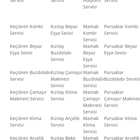
Servisi
Servisi
Hotpoint
Servisi
Servisi
Keçiören Kombi
Kızılay Beyaz
Mamak
Pursaklar Kombi
Servisi
Eşya Sevisi
Kombi
Servisi
Servisi
Keçiören Beyaz
Kızılay
Mamak
Pursaklar Beyaz
Eşya Sevisi
Buzdolabı
Beyaz
Eşya Sevisi
Servisi
Eşya
Servisi
Keçiören Buzdolabı
Kızılay Çamaşır
Mamak
Pursaklar
Servisi
Makinesi
Buzdolabı
Buzdolabı Servisi
Servisi
Servisi
Keçiören Çamaşır
Kızılay Klima
Mamak
Pursaklar
Makinesi Servisi
Servisi
Çamaşır
Çamaşır Makines
Makinesi
Servisi
Servisi
Keçiören Klima
Kızılay Arçelik
Mamak
Pursaklar Klima
Servisi
Servisi
Klima
Servisi
Servisi
Keçiören Arçelik
Kızılay Beko
Mamak
Pursaklar Arçelik