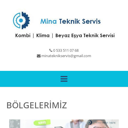
0 533 511 07 68
minateknikservis@gmail.com
BÖLGELERİMİZ