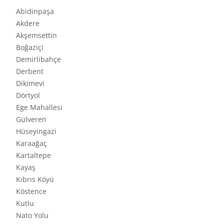
Abidinpaşa
Akdere
Akşemsettin
Boğaziçi
Demirlibahçe
Derbent
Dikimevi
Dörtyol
Ege Mahallesi
Gülveren
Hüseyingazi
Karaağaç
Kartaltepe
Kayaş
Kıbrıs Köyü
Köstence
Kutlu
Nato Yolu