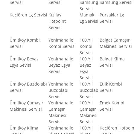
Servisi
Servisi
Samsung
Samsung Servisi
Servisi
Keçiören Lg Servisi
Kızılay
Mamak
Pursaklar Lg
Hotpoint
Lg Servisi
Servisi
Servisi
Ümitköy Kombi
Yenimahalle
100.Yıl
Balgat Çamaşır
Servisi
Kombi Servisi
Kombi
Makinesi Servisi
Servisi
Ümitköy Beyaz
Yenimahalle
100.Yıl
Balgat Klima
Eşya Sevisi
Beyaz Eşya
Beyaz
Servisi
Servisi
Eşya
Servisi
Ümitköy Buzdolabı
Yenimahalle
100.Yıl
Etlik Kombi
Servisi
Buzdolabı
Buzdolabı
Servisi
Servisi
Servisi
Ümitköy Çamaşır
Yenimahalle
100.Yıl
Emek Kombi
Makinesi Servisi
Çamaşır
Çamaşır
Servisi
Makinesi
Makinesi
Servisi
Servisi
Ümitköy Klima
Yenimahalle
100.Yıl
Keçiören Hotpoin