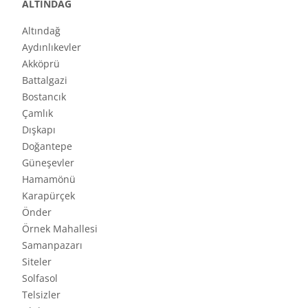
ALTINDAĞ
Altındağ
Aydınlıkevler
Akköprü
Battalgazi
Bostancık
Çamlık
Dışkapı
Doğantepe
Güneşevler
Hamamönü
Karapürçek
Önder
Örnek Mahallesi
Samanpazarı
Siteler
Solfasol
Telsizler