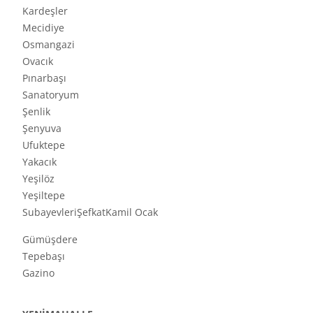
Kardeşler
Mecidiye
Osmangazi
Ovacık
Pınarbaşı
Sanatoryum
Şenlik
Şenyuva
Ufuktepe
Yakacık
Yeşilöz
Yeşiltepe
SubayevleriŞefkatKamil Ocak
Gümüşdere
Tepebaşı
Gazino