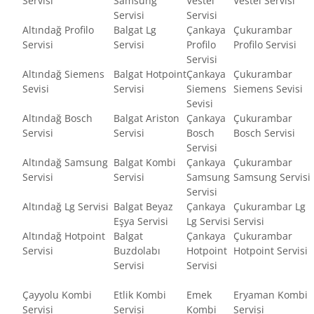
Servisi
Samsung
Vestel
Vestel Servisi
Servisi
Servisi
Altındağ Profilo
Balgat Lg
Çankaya
Çukurambar
Servisi
Servisi
Profilo
Profilo Servisi
Servisi
Altındağ Siemens
Balgat Hotpoint
Çankaya
Çukurambar
Sevisi
Servisi
Siemens
Siemens Sevisi
Sevisi
Altındağ Bosch
Balgat Ariston
Çankaya
Çukurambar
Servisi
Servisi
Bosch
Bosch Servisi
Servisi
Altındağ Samsung
Balgat Kombi
Çankaya
Çukurambar
Servisi
Servisi
Samsung
Samsung Servisi
Servisi
Altındağ Lg Servisi
Balgat Beyaz
Çankaya
Çukurambar Lg
Eşya Servisi
Lg Servisi
Servisi
Altındağ Hotpoint
Balgat
Çankaya
Çukurambar
Servisi
Buzdolabı
Hotpoint
Hotpoint Servisi
Servisi
Servisi
Çayyolu Kombi
Etlik Kombi
Emek
Eryaman Kombi
Servisi
Servisi
Kombi
Servisi