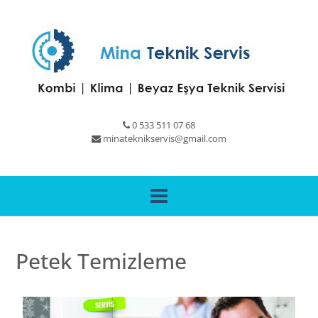
0 533 511 07 68
minateknikservis@gmail.com
Petek Temizleme