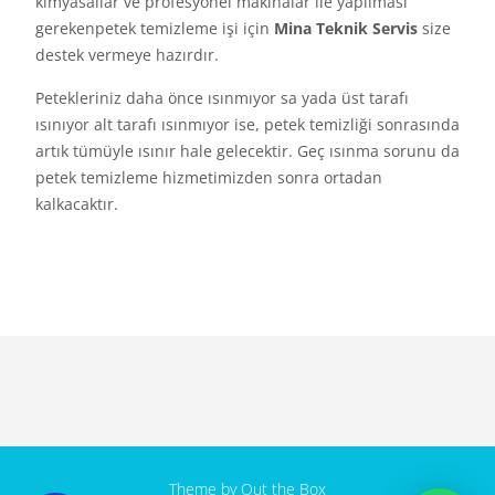
kimyasallar ve profesyonel makinalar ile yapılması
gerekenpetek temizleme işi için
Mina Teknik Servis
size
destek vermeye hazırdır.
Petekleriniz daha önce ısınmıyor sa yada üst tarafı
ısınıyor alt tarafı ısınmıyor ise, petek temizliği sonrasında
artık tümüyle ısınır hale gelecektir. Geç ısınma sorunu da
petek temizleme hizmetimizden sonra ortadan
kalkacaktır.
Theme by
Out the Box