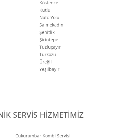
Köstence
Kutlu
Nato Yolu
Saimekadın
Şehitlik
Şirintepe
Tuzluçayır
Türközü
Üreğil
Yeşilbayır
İK SERVİS HİZMETİMİZ
Çukurambar Kombi Servisi