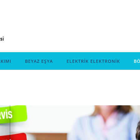
KIMI
BEYAZ EŞYA
ELEKTRİK ELEKTRONİK
BÖ