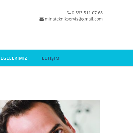
0 533 511 07 68
minateknikservis@gmail.com
LGELERİMİZ
İLETİŞİM