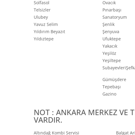
Solfasol
Ovacık
Telsizler
Pınarbaşı
Ulubey
Sanatoryum
Yavuz Selim
Şenlik
Yıldırım Beyazıt
Şenyuva
Yıldıztepe
Ufuktepe
Yakacık
Yeşilöz
Yeşiltepe
SubayevleriŞefk
Gümüşdere
Tepebaşı
Gazino
NOT : ANKARA MERKEZ VE T
VARDIR.
Altındağ Kombi Servisi
Balgat Ar