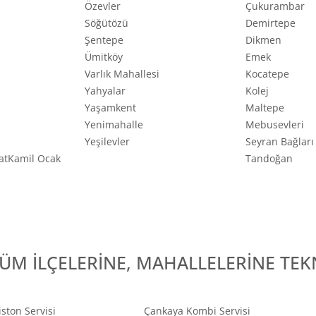
Özevler
Çukurambar
Söğütözü
Demirtepe
Şentepe
Dikmen
Ümitköy
Emek
Varlık Mahallesi
Kocatepe
Yahyalar
Kolej
Yaşamkent
Maltepe
Yenimahalle
Mebusevleri
Yeşilevler
Seyran Bağları
atKamil Ocak
Tandoğan
ÜM İLÇELERİNE, MAHALLELERİNE TEKN
iston Servisi
Çankaya Kombi Servisi