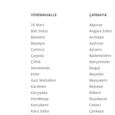
YENİMAHALLE
ÇANKAYA
25 Mart
Akpınar
Batı Sitesi
Angora Evleri
Batıkent
Anıttepe
Beştepe
Aydınlar
Çamlıca
Ayrancı
Çayyolu
Bademlidere
Çiftlik
Bahçelievler
Demetevler
Balgat
Etiler
Beşevler
Gazi Mahallesi
Beysukent
Kardelen
Beytepe
Karşıyaka
Bilkent
Kentkkoop
Büyükesat
Konutkent
Cebeci
Koru Sitesi
Çankaya