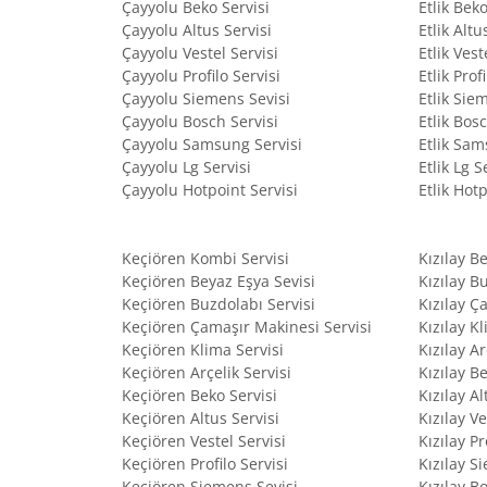
Çayyolu Beko Servisi
Etlik Beko
Çayyolu Altus Servisi
Etlik Altu
Çayyolu Vestel Servisi
Etlik Vest
Çayyolu Profilo Servisi
Etlik Prof
Çayyolu Siemens Sevisi
Etlik Sie
Çayyolu Bosch Servisi
Etlik Bos
Çayyolu Samsung Servisi
Etlik Sam
Çayyolu Lg Servisi
Etlik Lg S
Çayyolu Hotpoint Servisi
Etlik Hotp
Keçiören Kombi Servisi
Kızılay B
Keçiören Beyaz Eşya Sevisi
Kızılay B
Keçiören Buzdolabı Servisi
Kızılay Ç
Keçiören Çamaşır Makinesi Servisi
Kızılay K
Keçiören Klima Servisi
Kızılay Ar
Keçiören Arçelik Servisi
Kızılay B
Keçiören Beko Servisi
Kızılay Al
Keçiören Altus Servisi
Kızılay Ve
Keçiören Vestel Servisi
Kızılay Pr
Keçiören Profilo Servisi
Kızılay S
Keçiören Siemens Sevisi
Kızılay B