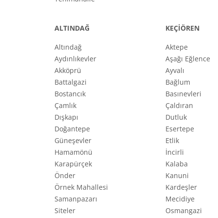
ALTINDAĞ
KEÇİÖREN
Altındağ
Aktepe
Aydınlıkevler
Aşağı Eğlence
Akköprü
Ayvalı
Battalgazi
Bağlum
Bostancık
Basınevleri
Çamlık
Çaldıran
Dışkapı
Dutluk
Doğantepe
Esertepe
Güneşevler
Etlik
Hamamönü
İncirli
Karapürçek
Kalaba
Önder
Kanuni
Örnek Mahallesi
Kardeşler
Samanpazarı
Mecidiye
Siteler
Osmangazi