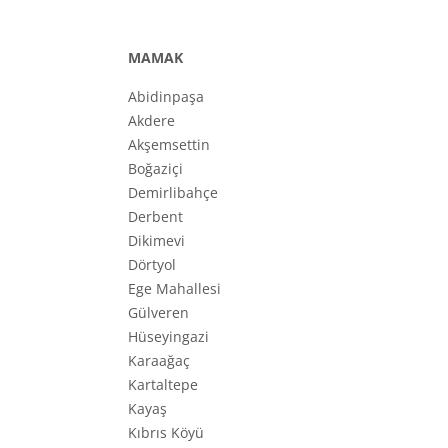
MAMAK
Abidinpaşa
Akdere
Akşemsettin
Boğaziçi
Demirlibahçe
Derbent
Dikimevi
Dörtyol
Ege Mahallesi
Gülveren
Hüseyingazi
Karaağaç
Kartaltepe
Kayaş
Kıbrıs Köyü