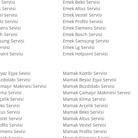
 Servisi
Emek Beko Servisi
s Servisi
Emek Altus Servisi
el Servisi
Emek Vestel Servisi
ilo Servisi
Emek Profilo Servisi
mens Sevisi
Emek Siemens Sevisi
ch Servisi
Emek Bosch Servisi
sung Servisi
Emek Samsung Servisi
ervisi
Emek Lg Servisi
oint Servisi
Emek Hotpoint Servisi
eyaz Eşya Sevisi
Mamak Kombi Servisi
uzdolabı Servisi
Mamak Beyaz Eşya Servisi
amaşır Makinesi Servisi
Mamak Buzdolabı Servisi
lima Servisi
Mamak Çamaşır Makinesi Servisi
çelik Servisi
Mamak Klima Servisi
eko Servisi
Mamak Arçelik Servisi
tus Servisi
Mamak Beko Servisi
stel Servisi
Mamak Altus Servisi
ofilo Servisi
Mamak Vestel Servisi
iemens Sevisi
Mamak Profilo Servisi
osch Servisi
Mamak Siemens Sevisi